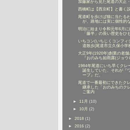
加藤家から見た尾道の大正
西橋町は【西京町】と書く
尾道町を歩けば猫に当たる
が、路地には実に個性的
明治に始まり令和元年6月に
「藤半」の長い歴史をひ
いちコン(いちじくコンフィ
道散歩[尾道市立久保小学校
大正9年(1920年)創業の老
『おのみち如雨露(ジョウロ
1984年尾道にいち早くクレ
誕生していた、それが『ワ
ープ』だ。
尾道で一番最初にできたク
継承した「おのみちのク
ご案内
►
11月
(10)
►
10月
(2)
►
2018
(1)
►
2016
(2)